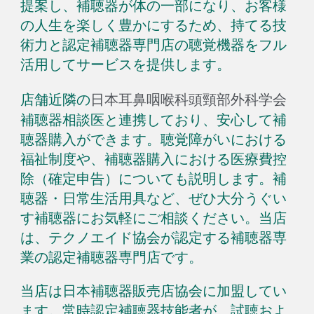
提案し、補聴器が体の一部にな
り、お客様
の人生を
楽しく豊かに
するため
、持てる技
術力と認定補聴器専門店の
聴覚機器
をフル
活用してサービスを提供します。
店舗
近隣の
日本耳鼻咽喉科頭頸部外科学会
補聴器相談医と連携しており、安心して補
聴器購入ができます。聴覚障がいにおける
福祉制度や、補聴器購入における医療費控
除（確定申告）についても説明します。補
聴器
・
日常生活用具など、ぜひ大分うぐい
す補聴器にお気軽にご相談ください。当店
は、テクノエイド協会が認定する補聴器専
業の認定補聴器専門店です。
当店は日本補聴器販売店協会に加盟して
い
ます。常時
認定補聴器技能者が、試聴
およ