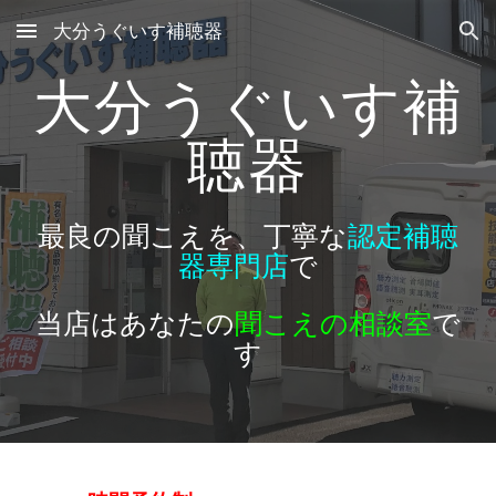
大分うぐいす補聴器
Skip to main content
Skip to navigation
大分うぐいす補
聴器
最良の聞こえを、丁寧な
認定補聴
器専門店
で
当店はあなたの
聞こえの相談室
で
す