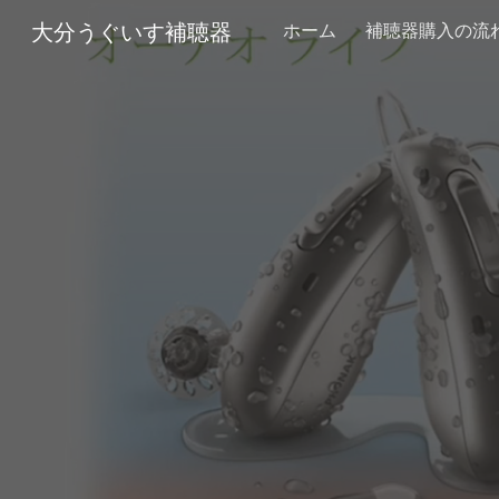
大分うぐいす補聴器
ホーム
補聴器購入の流
Sk