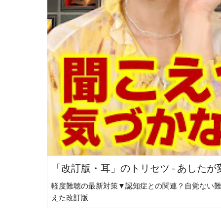
「改訂版・耳」のトリセツ - あした
軽度難聴の最新対策▼認知症との関連？自覚ない
えた改訂版