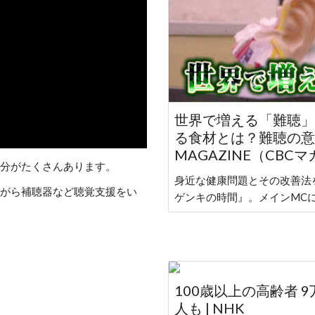
世界で増える「難聴」
る食材とは？難聴の意外
MAGAZINE（CBC
分がたくさんあります。
身近な健康問題とその改善法
がら補聴器など聴覚支援をい
ゲンキの時間』。メインMCに.
100歳以上の高齢者 
人も | NHK