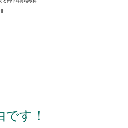
ある田中耳鼻咽喉科
是非
由です！