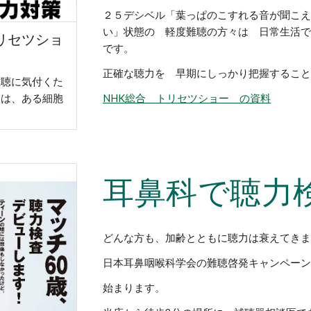
２５デシベル「葉っぱのこすれる音が聞こ
い」状態の 軽度難聴の方々は 日常生活
トリセツショ
です。
正確な聴力を 早期にしっかり把握するこ
難聴に気付くた
トは、ある細胞
NHK総合 トリセツショー の資料
耳鼻科で聴力
どんな方も、加齢とともに聴力は衰えてき
日本耳鼻咽喉科学会の難聴啓発キャンペーン
始まります。