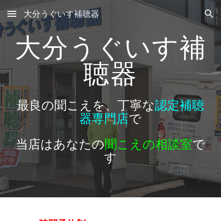
大分うぐいす補聴器
Skip to main content
Skip to navigation
大分うぐいす補
聴器
最良の聞こえを、丁寧な
認定補聴
器専門店
で
当店はあなたの
聞こえの相談室
で
す