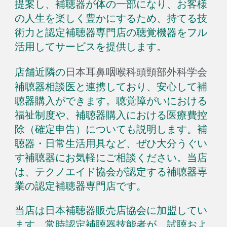
提案し、補聴器が体の一部にな
り、お客様
の人生を
楽しく豊かに
するため
、持てる技
術力と認定補聴器専門店の
聴覚機器
をフル
活用してサービスを提供します。
店舗
近隣の
日本耳鼻咽喉科頭頸部外科学会
補聴器相談医と連携しており、安心して補
聴器購入ができます。聴覚障がいにおける
福祉制度や、補聴器購入における医療費控
除（確定申告）についても説明します。補
聴器
・
日常生活用具など、ぜひ大分うぐい
す補聴器にお気軽にご相談ください。当店
は、テクノエイド協会が認定する補聴器専
業の認定補聴器専門店です。
当店は日本補聴器販売店協会に加盟して
い
ます。常時
認定補聴器技能者が、試聴
およ